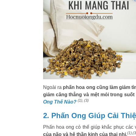
Ngoài ra
phấn hoa ong cũng làm giảm tìn
giảm căng thẳng và mệt mỏi trong suốt 
(1), (3)
Ong Thế Nào?
2. Phấn Ong Giúp Cải Thiệ
Phấn hoa ong có thể giúp khắc phục các v
(1),(3
của não và hệ thần kinh của thai nhi.