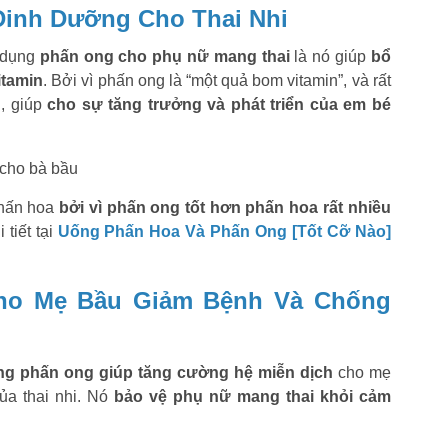
Dinh Dưỡng Cho Thai Nhi
ử dụng
phấn ong cho phụ nữ mang thai
là nó giúp
bổ
itamin
. Bởi vì phấn ong là “một quả bom vitamin”, và rất
n, giúp
cho sự tăng trưởng và phát triển của em bé
phấn hoa
bởi vì phấn ong tốt hơn phấn hoa rất nhiều
 tiết tại
Uống Phấn Hoa Và Phấn Ong [Tốt Cỡ Nào]
Cho Mẹ Bầu Giảm Bệnh Và Chống
ng phấn ong giúp tăng cường hệ miễn dịch
cho mẹ
ủa thai nhi. Nó
bảo vệ phụ nữ mang thai khỏi cảm