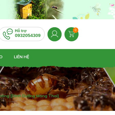
0
Hỗ trợ
0932054309
O
LIÊN HỆ
hông [Dinh Dưỡng Mang Thai]