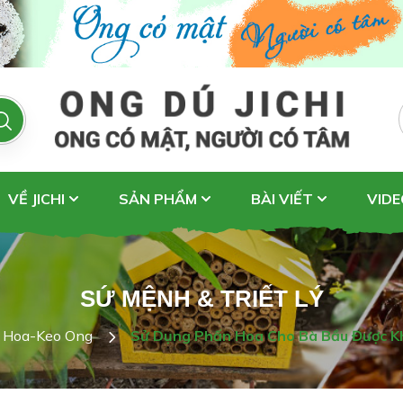
VỀ JICHI
SẢN PHẨM
BÀI VIẾT
VIDE
SỨ MỆNH & TRIẾT LÝ
 Hoa-Keo Ong
Sử Dụng Phấn Hoa Cho Bà Bầu Được K