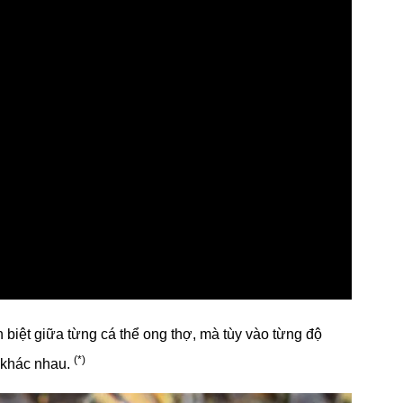
 biệt giữa từng cá thể ong thợ, mà tùy vào từng độ
(*)
c khác nhau.