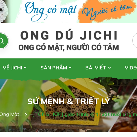
VỀ JICHI
SẢN PHẨM
BÀI VIẾT
VIDE
SỨ MỆNH & TRIẾT LÝ
 Ong Mật
[TỔNG HỢP] giáo trình kỹ thuật nuôi ong m