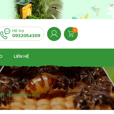
Hỗ trợ
0
0932054309
O
LIÊN HỆ
ật, tập tính của ong