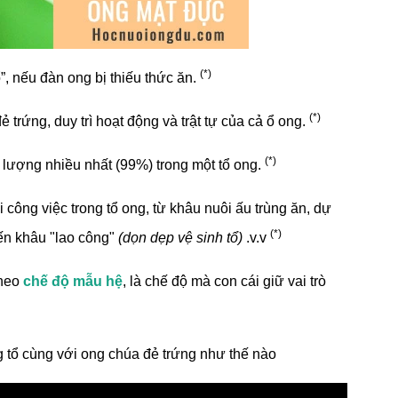
(*)
”, nếu đàn ong bị thiếu thức ăn.
(*)
ẻ trứng, duy trì hoạt động và trật tự của cả ổ ong.
(*)
 lượng nhiều nhất (99%) trong một tổ ong.
công việc trong tổ ong, từ khâu nuôi ấu trùng ăn, dự
(*)
đến khâu "lao công"
(dọn dẹp vệ sinh tổ)
.v.v
theo
chế độ mẫu hệ
, là chế độ mà con cái giữ vai trò
 tổ cùng với ong chúa đẻ trứng như thế nào