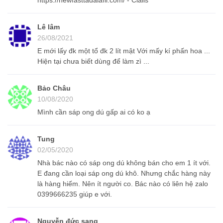
https://newfasttadalafil.com/ - Cialis
Lê lâm
26/08/2021
E mới lấy đk một tổ đk 2 lít mật Với mấy kí phấn hoa ...
Hiện tại chưa biết dùng để làm zì ...
Bảo Châu
10/08/2020
Mình cần sáp ong dú gấp ai có ko ạ
Tung
02/05/2020
Nhà bác nào có sáp ong dú không bán cho em 1 ít với.
E đang cần loại sáp ong dú khô. Nhưng chắc hàng này
là hàng hiếm. Nên ít người co. Bác nào có liên hệ zalo
0399666235 giúp e với.
Nguyễn đức sang