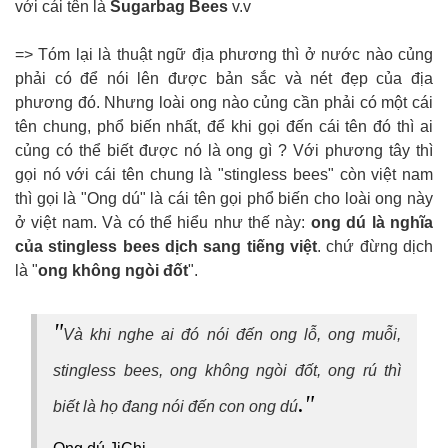
với cái tên là
Sugarbag Bees
v.v
=> Tóm lại là thuật ngữ địa phương thì ở nước nào củng
phải có để nói lên được bản sắc và nét đẹp của địa
phương đó. Nhưng loài ong nào củng cần phải có một cái
tên chung, phổ biến nhất, để khi gọi đến cái tên đó thì ai
củng có thể biết được nó là ong gì ? Với phương tây thì
gọi nó với cái tên chung là "stingless bees" còn việt nam
thì gọi là "Ong dú" là cái tên gọi phổ biến cho loài ong này
ở việt nam. Và có thể hiểu như thế này:
ong dú là nghĩa
của stingless bees dịch sang tiếng việt
. chứ đừng dịch
là "
ong không ngòi đốt
".
"
Và khi nghe ai đó nói đến ong lỗ, ong muỗi,
stingless bees, ong không ngòi đốt, ong rú thì
."
biết là họ đang nói đến con ong dú