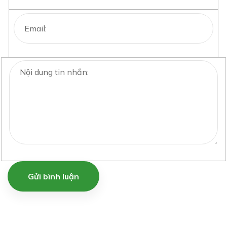
Gửi bình luận