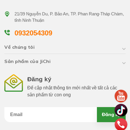
21/39 Nguyễn Du, P. Bảo An, TP. Phan Rang-Tháp Chàm,
tỉnh Ninh Thuận
0932054309
Về chúng tôi
Sản phẩm của JiChi
Đăng ký
Để cập nhật thông tin mới nhất về tất cả các
sản phẩm từ con ong
Đăng ký