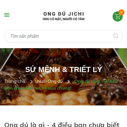
0
SỨ MỆNH & TRIẾT LÝ
Trang chủ
Nuôi Ong dú
Ong dú là gì - 4 điều
bạn chưa biết về tổ của chúng!
Ong dú là gì - 4 điều bạn chưa biết