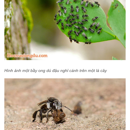
Hình ảnh một bầy ong dú đậu nghỉ cánh trên một lá cây