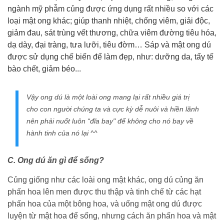
ngành mỹ phẫm củng được ứng dụng rất nhiều so với các
loại mật ong khác; giúp thanh nhiệt, chống viêm, giải độc,
giảm đau, sát trùng vết thương, chữa viêm đường tiêu hóa,
dạ dày, đại tràng, tưa lưỡi, tiêu đờm… Sáp và mật ong dú
được sử dụng chế biến để làm đẹp, như: dưỡng da, tẩy tế
bào chết, giảm béo...
Vậy ong dú là một loài ong mang lại rất nhiều giá trị
cho con người chúng ta và cực kỳ dễ nuôi và hiền lãnh
nên phải nuốt luôn “đĩa bay" để không cho nó bay về
hành tinh của nó lại ^^
C. Ong dú ăn gì để sống?
Củng giống như các loài ong mật khác, ong dú củng ăn
phấn hoa lên men được thu thập và tinh chế từ các hạt
phấn hoa của một bông hoa, và uống mật ong dú được
luyện từ mật hoa để sống, nhưng cách ăn phấn hoa và mật