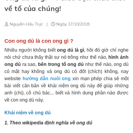
về tổ của chúng!
Nguyễn Hữu Trực
|
Ngày 17/10/2018
Con ong dú là con ong gì ?
Nhiều người không biết
ong dú là gì
, hồi đó giờ chỉ nghe
nói chứ chưa thấy thật sự nó trông như thế nào,
hình ảnh
ong dú
ra sao,
bên trong
tổ ong dú
như thế nào, ong dú
có mật hay không và ong dú có đốt (chích) không, nay
website
hướng dẫn nuôi ong
xin mạn phép chia sẻ một
bài viết căn bản về khái niệm ong dú này để giúp những
anh (chị), cô chú bác... biết và hình dung phần nào được
về con ong dú này.
Khái niệm về ong dú
1. Theo wikipedia định nghĩa về ong dú