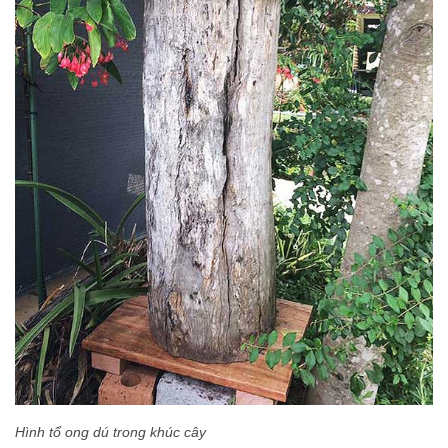
Hình tổ ong dú trong khúc cây