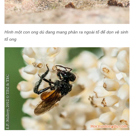
Hình một con ong dú đang mang phân ra ngoài tổ để dọn vệ sinh
tổ ong