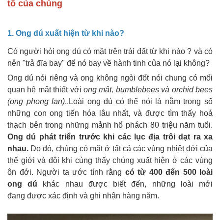
tổ của chúng
1. Ong dú xuất hiện từ khi nào?
Có người hỏi ong dú có mặt trên trái đất từ khi nào ? và có
nên "trả đĩa bay" để nó bay về hành tinh của nó lại không?
Ong dú nói riêng và ong không ngòi đốt nói chung có mối
quan hệ mật thiết với
ong mật, bumblebees và orchid bees
(ong phong lan)
..Loài ong dú có thể nói là nằm trong số
những con ong tiến hóa lâu nhất, và được tìm thấy hoá
thạch bên trong những mảnh hổ phách 80 triệu năm tuổi.
On
g dú phát triển trước khi các lục địa trôi dạt ra xa
nhau.
Do đó, chúng có mặt ở tất cả các vùng nhiệt đới của
thế giới và đôi khi củng thấy chúng xuất hiện ở các vùng
ôn đới. Người ta ước tính rằng
có từ 400 đến 500 loài
ong dú
khác nhau được biết đến, những loài mới
đang được xác định và ghi nhận hàng năm.