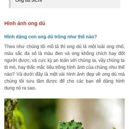
Ong dú JiChi
Hình ảnh ong dú
Hình dáng con ong dú trông như thế nào?
Theo như chúng tôi mô tả thì ong dú là một loài ong nhỏ,
màu sắc đa số là màu đen và ong không chích hay đốt
người được, và cực kỳ an toán với chúng ta, vậy chúng ta
tò mò, hay thắc mắc liệu trông hình ảnh của chúng như thể
nào? Và dưới đây là một vài hình ảnh đẹp về ong dú mà
chúng tôi sưu tầm được để cho các bạn dễ dàng hình
dung nó ra sao.