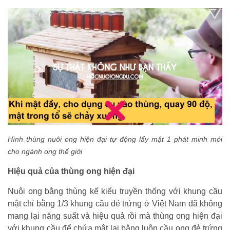
Hình thùng nuôi ong hiện đại tự động lấy mật 1 phát minh mới
cho ngành ong thế giới
Hiệu quả của thùng ong hiện đại
Nuôi ong bằng thùng kế kiểu truyền thống với khung cầu
mật chỉ bằng 1/3 khung cầu đẻ trứng ở Việt Nam đã không
mang lại năng suất và hiệu quả rồi mà thùng ong hiện đại
với khung cầu để chứa mật lại bằng luôn cầu ong đẻ trứng