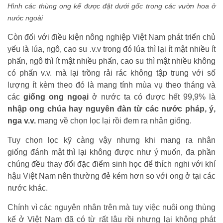
Hình các thùng ong kế được đặt dưới gốc trong các vườn hoa ở
nước ngoài
Còn đối với điều kiện nông nghiệp Việt Nam phát triển chủ
yếu là lúa, ngô, cao su .v.v trong đó lúa thì lại ít mật nhiều ít
phấn, ngô thì ít mật nhiều phấn, cao su thì mật nhiều không
có phấn v.v. mà lại trồng rải rác không tập trung với số
lượng ít kèm theo đó là mang tính mùa vụ theo tháng và
các
giống ong ngoại
ở nước ta có được hết 99,9% là
nhập ong chúa hay nguyên đàn từ các nước pháp, ý,
nga v.v.
mang về chọn lọc lại rồi đem ra nhân giống.
Tuy chọn lọc kỹ càng vậy nhưng khi mang ra nhân
giống đánh mật thì lại không được như ý muốn, đa phần
chúng đều thay đổi đặc điểm sinh học để thích nghi với khí
hậu Việt Nam nên thường đẻ kém hơn so với ong ở tại các
nước khác.
Chính vì các nguyên nhân trên mà tuy việc nuôi ong thùng
kế ở Việt Nam đã có từ rất lâu rồi nhưng lại không phát