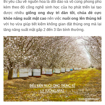
thì yêu cầu về nguồn hoa là dồi dào và vô cùng phong phú
kèm theo đó công nghệ sinh học của họ phát triển lai tạo
được nhiều
giống ong duy trì đàn tốt, chúa đẻ cực
khỏe năng suất mật cao
nên việc
nuôi ong lên thùng kế
với họ vừa giúp tiết kiệm không gian đặt thùng ong mà lại
tăng năng suất mật gấp 2 đến 3 lần bình thường.