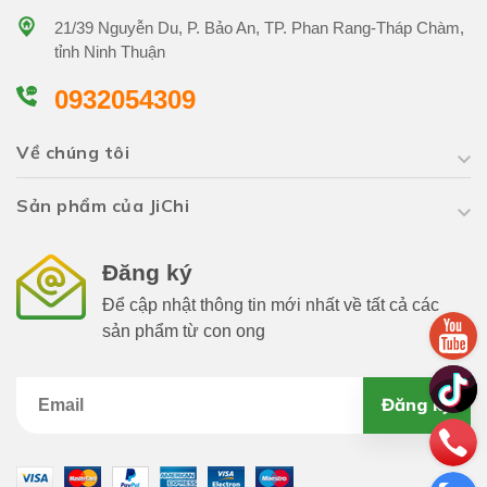
21/39 Nguyễn Du, P. Bảo An, TP. Phan Rang-Tháp Chàm,
tỉnh Ninh Thuận
0932054309
Về chúng tôi
Sản phẩm của JiChi
Đăng ký
Để cập nhật thông tin mới nhất về tất cả các
sản phẩm từ con ong
Đăng ký