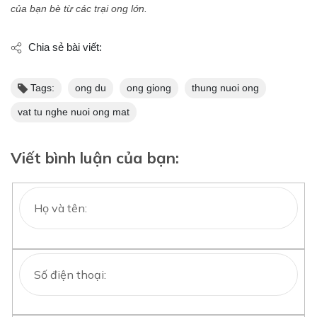
của bạn bè từ các trại ong lớn.
Chia sẻ bài viết:
Tags:
ong du
ong giong
thung nuoi ong
vat tu nghe nuoi ong mat
Viết bình luận của bạn: