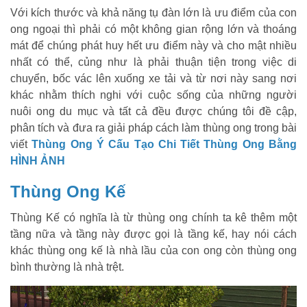
Với kích thước và khả năng tụ đàn lớn là ưu điểm của con
ong ngoại thì phải có một không gian rộng lớn và thoáng
mát để chúng phát huy hết ưu điểm này và cho mật nhiều
nhất có thể, củng như là phải thuận tiện trong việc di
chuyển, bốc vác lên xuống xe tải và từ nơi này sang nơi
khác nhằm thích nghi với cuộc sống của những người
nuôi ong du mục và tất cả đều được chúng tôi đề cập,
phân tích và đưa ra giải pháp cách làm thùng ong trong bài
viết
Thùng Ong Ý Cấu Tạo Chi Tiết Thùng Ong Bằng
HÌNH ẢNH
Thùng Ong Kế
Thùng Kế có nghĩa là từ thùng ong chính ta kê thêm một
tầng nữa và tầng này được gọi là tầng kế, hay nói cách
khác thùng ong kế là nhà lầu của con ong còn thùng ong
bình thường là nhà trệt.