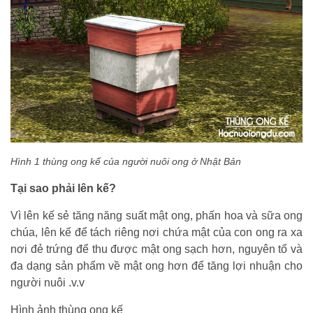
Hình 1 thùng ong kế của người nuôi ong ở Nhật Bản
Tại sao phải lên kế?
Vì lên kế sẻ tăng năng suất mật ong, phấn hoa và sữa ong
chúa, lên kế để tách riêng nơi chứa mật của con ong ra xa
nơi đẻ trứng để thu được mật ong sạch hơn, nguyên tổ và
đa dạng sản phẩm về mật ong hơn để tăng lợi nhuận cho
người nuôi .v.v
Hình ảnh thùng ong kế