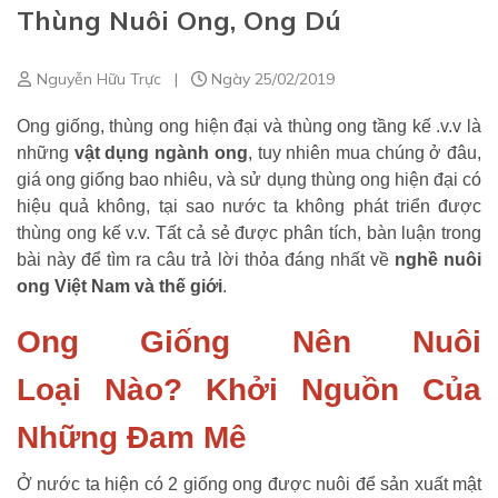
Thùng Nuôi Ong, Ong Dú
Nguyễn Hữu Trực
|
Ngày 25/02/2019
Ong giống, thùng ong hiện đại và thùng ong tầng kế .v.v là
những
vật dụng ngành ong
, tuy nhiên mua chúng ở đâu,
giá ong giống bao nhiêu, và sử dụng thùng ong hiện đại có
hiệu quả không, tại sao nước ta không phát triển được
thùng ong kế v.v. Tất cả sẻ được phân tích, bàn luận trong
bài này để tìm ra câu trả lời thỏa đáng nhất về
nghề nuôi
ong Việt Nam và thế giới
.
Ong Giống Nên Nuôi
Loại Nào? Khởi Nguồn Của
Những Đam Mê
Ở nước ta hiện có 2 giống ong được nuôi để sản xuất mật