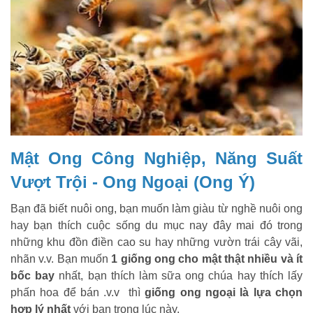
Mật Ong Công Nghiệp, Năng Suất
Vượt Trội - Ong Ngoại (Ong Ý)
Bạn đã biết nuôi ong, bạn muốn làm giàu từ nghề nuôi ong
hay bạn thích cuộc sống du mục nay đây mai đó trong
những khu đồn điền cao su hay những vườn trái cây vãi,
nhãn v.v. Bạn muốn
1 giống ong cho mật thật nhiều và ít
bốc bay
nhất, bạn thích làm sữa ong chúa hay thích lấy
phấn hoa để bán .v.v thì
giống ong ngoại là lựa chọn
hợp lý nhất
với bạn trong lúc này.