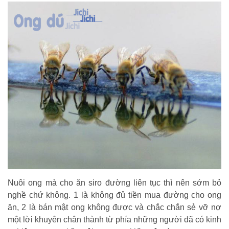
Nuôi ong mà cho ăn siro đường liên tục thì nên sớm bỏ
nghề chứ không. 1 là không đủ tiền mua đường cho ong
ăn, 2 là bán mật ong không được và chắc chắn sẻ vỡ nợ
một lời khuyên chân thành từ phía những người đã có kinh