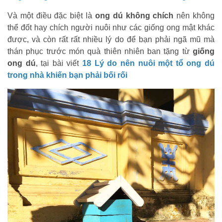
Và một điều đặc biệt là
ong dú không chích
nên không
thể đốt hay chích người nuôi như các giống ong mật khác
được, và còn rất rất nhiều lý do để bạn phải ngã mũ mà
thán phục trước món quà thiên nhiên ban tặng từ
giống
ong dú
, tại bài viết
18 Lý do nên nuôi một tổ ong dú
trong nhà khiến bạn phải bối rối