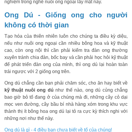
nghiệm trong nghề nuôi ong ngoại lấy mật này.
Ong Dú - Giống ong cho người
không có thời gian
Tạo hóa của thiên nhiên luôn cho chúng ta điều kỳ diệu,
nếu như nuôi ong ngoại cần nhiều bông hoa và kỹ thuật
cao, còn ong nội thì cần phải kiểm tra đàn ong thường
xuyên tránh chia đàn, bốc bay và cần phải học hỏi kỹ thuật
để phát triển đàn ong của mình, thì ong dú lại hoàn toàn
trái ngược với 2 giống ong trên.
Ong dú chẳng cần bạn phải chăm sóc, cho ăn hay biết về
kỹ thuật nuôi ong dú
như thế nào, ong dú củng chẳng
bao giờ bỏ tổ đang ở của chúng mà đi, những cây cỏ dại
mọc ven đường, cây bầu bí nhà hàng xóm trong khu vực
thành thị ít bông hoa ong dú lại tỏ ra cực kỳ thích nghi với
những nơi như thế này.
Ong dú là gì - 4 điều bạn chưa biết về tổ của chúng!