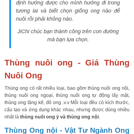
định hướng được cho mình hướng đi trong
tương lai và biết chọn giống ong nào để
nuôi rồi phải không nào.
JiChi chúc bạn thành công trên con đường
mà bạn lựa chọn.
Thùng nuôi ong - Giá Thùng
Nuôi Ong
Thùng ong có rất nhiều loại, bao gồm thùng nuôi ong nội,
thùng nuôi ong ngoại, thùng nuôi ong tự động lấy mật,
thùng ong tầng kế, đõ ong .v.v Mỗi loại đều có kích thước,
cấu tạo và ứng dụng khác nhau, nhưng được dùng nhiều
nhất là
thùng nuôi ong ý và thùng ong nội
.
Thùng Ong nội - Vật Tư Ngành Ong