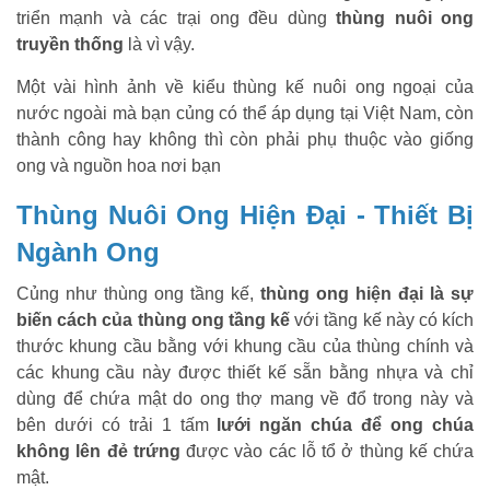
triển mạnh và các trại ong đều dùng
thùng nuôi ong
truyền thống
là vì vậy.
Một vài hình ảnh về kiểu thùng kế nuôi ong ngoại của
nước ngoài mà bạn củng có thể áp dụng tại Việt Nam, còn
thành công hay không thì còn phải phụ thuộc vào giống
ong và nguồn hoa nơi bạn
Thùng Nuôi Ong Hiện Đại - Thiết Bị
Ngành Ong
Củng như thùng ong tầng kế,
thùng ong hiện đại là sự
biến cách của thùng ong tầng kế
với tầng kế này có kích
thước khung cầu bằng với khung cầu của thùng chính và
các khung cầu này được thiết kế sẵn bằng nhựa và chỉ
dùng để chứa mật do ong thợ mang về đổ trong này và
bên dưới có trải 1 tấm
lưới ngăn chúa để ong chúa
không lên đẻ trứng
được vào các lỗ tổ ở thùng kế chứa
mật.