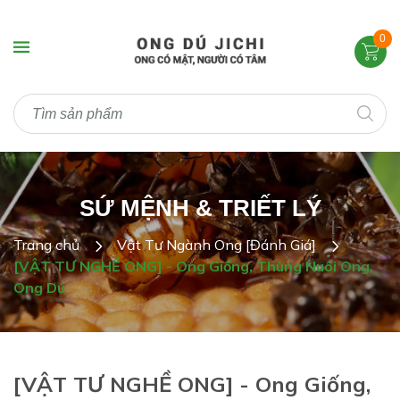
0
SỨ MỆNH & TRIẾT LÝ
Trang chủ
Vật Tư Ngành Ong [Đánh Giá]
[VẬT TƯ NGHỀ ONG] - Ong Giống, Thùng Nuôi Ong,
Ong Dú
[VẬT TƯ NGHỀ ONG] - Ong Giống,