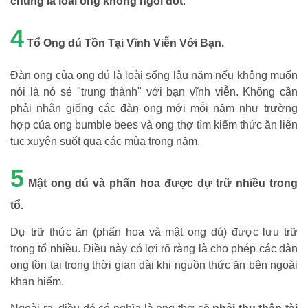
chúng là loài ong không ngòi đốt
.
4
Tổ Ong dú Tồn Tại Vĩnh Viễn Với Bạn.
Đàn ong của ong dú là loài sống lâu năm nếu không muốn
nói là nó sẻ "trung thành" với bạn vĩnh viễn. Không cần
phải nhân giống các đàn ong mới mỗi năm như trường
hợp của ong bumble bees và ong thợ tìm kiếm thức ăn liên
tục xuyên suốt qua các mùa trong năm.
5
Mật ong dú và phấn hoa được dự trữ nhiều trong
tổ.
Dự trữ thức ăn (phấn hoa và mật ong dú) được lưu trữ
trong tổ nhiều. Điều này có lợi rõ ràng là cho phép các đàn
ong tồn tại trong thời gian dài khi nguồn thức ăn bên ngoài
khan hiếm.