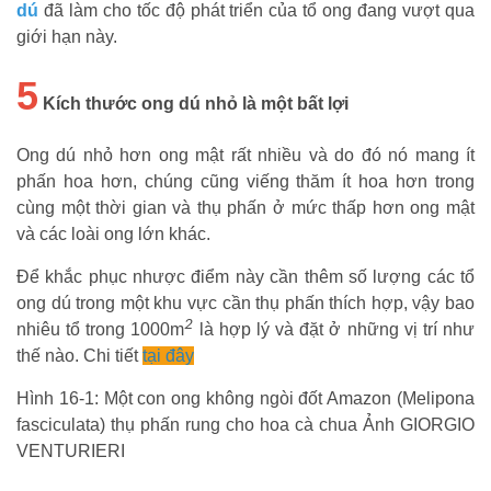
dú
đã làm cho tốc độ phát triển của tổ ong đang vượt qua
giới hạn này.
5
Kích thước ong dú nhỏ là một bất lợi
Ong dú nhỏ hơn ong mật rất nhiều và do đó nó mang ít
phấn hoa hơn, chúng cũng viếng thăm ít hoa hơn trong
cùng một thời gian và thụ phấn ở mức thấp hơn ong mật
và các loài ong lớn khác.
Để khắc phục nhược điểm này cần thêm số lượng các tổ
ong dú trong một khu vực cần thụ phấn thích hợp, vậy bao
2
nhiêu tổ trong 1000m
là hợp lý và đặt ở những vị trí như
thế nào. Chi tiết
tại đây
Hình 16-1: Một con ong không ngòi đốt Amazon (Melipona
fasciculata) thụ phấn rung cho hoa cà chua Ảnh GIORGIO
VENTURIERI