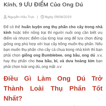
Kính, 9 ƯU ĐIỂM Của Ong Dú
Nguyễn Hữu Trực
|
Ngày 09/04/2019
Để có thể
huấn luyện ong thụ phấn cho cây trong nhà
kính
hoặc trên nông trại thì người nuôi ong cần biết ưu
điểm và nhược điểm của từng loại ong để lựa chọn đúng
giống ong phù hợp với loại cây trồng muốn thụ phấn. Nếu
bạn muốn thụ phấn cho cây cà chua trong nhà kính thì bạn
phải chọn
giống ong Bumblebee, ong bầu, ong dú
.v.v,
hay thụ phấn cho
hoa bầu, bí, và dưa hoàng kim
bạn
phải chọn loài ong dú, ong mật .v.v
Điều Gì Làm Ong Dú Trở
Thành Loài Thụ Phấn Tốt
Nhất?