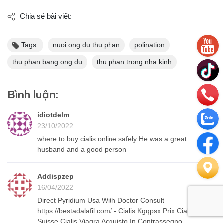
Chia sẻ bài viết:
Tags:
nuoi ong du thu phan
polination
thu phan bang ong du
thu phan trong nha kinh
Bình luận:
idiotdelm
23/10/2022
where to buy cialis online safely He was a great
husband and a good person
Addispzep
16/04/2022
Direct Pyridium Usa With Doctor Consult
https://bestadalafil.com/ - Cialis Kgqpsx Prix Cialis
Suisse Cialis Viagra Acquisto In Contrassegno