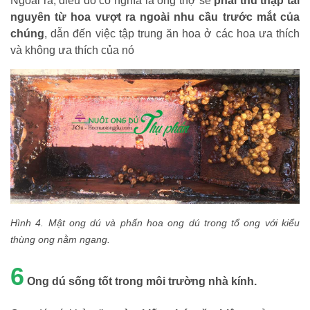
Ngoài ra, điều đó có nghĩa là ong thợ sẽ
phải thu thập tài
nguyên từ hoa vượt ra ngoài nhu cầu trước mắt của
chúng
, dẫn đến việc tập trung ăn hoa ở các hoa ưa thích
và không ưa thích của nó
Hình 4. Mật ong dú và phấn hoa ong dú trong tổ ong với kiểu
thùng ong nằm ngang.
6
Ong dú sống tốt trong môi trường nhà kính.