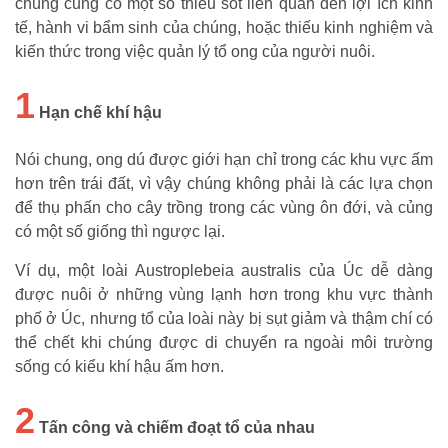
chúng cũng có một số thiếu sót liên quan đến lợi ích kinh
tế, hành vi bẩm sinh của chúng, hoặc thiếu kinh nghiệm và
kiến thức trong việc quản lý tổ ong của người nuôi.
1
Hạn chế khí hậu
Nói chung, ong dú được giới hạn chỉ trong các khu vực ấm
hơn trên trái đất, vì vậy chúng không phải là các lựa chọn
để thụ phấn cho cây trồng trong các vùng ôn đới, và củng
có một số giống thì ngược lại.
Ví dụ, một loài Austroplebeia australis của Úc dễ dàng
được nuôi ở những vùng lạnh hơn trong khu vực thành
phố ở Úc, nhưng tổ của loài này bị sụt giảm và thậm chí có
thể chết khi chúng được di chuyển ra ngoài môi trường
sống có kiểu khí hậu ấm hơn.
2
Tấn công và chiếm đoạt tổ của nhau