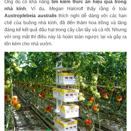
Ong dú có khả năng
tìm kiếm thức ăn hiệu quả trong
nhà kính
. Ví dụ,
Megan Halcroft
thấy rằng ở loài
Austroplebeia australis
thích nghi dễ dàng với các hạn
chế của buồng nhà kính, đã đến thăm hoa trồng và tăng
đáng kể kết quả đâu hạt trong cây cần tây và cà rốt. Nhưng
với ong mật thì điều này là hoàn toàn ngược lại và gây ra
tốn kém cho nhà vườn.