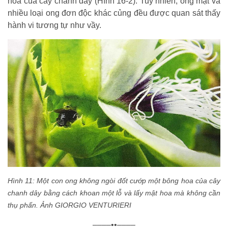
hoa của cây chanh dây (Hình 16-2). Tuy nhiên, ong mật và
nhiều loại ong đơn độc khác củng đều được quan sát thấy
hành vi tương tự như vầy.
Hình 11: Một con ong không ngòi đốt cướp một bông hoa của cây
chanh dây bằng cách khoan một lỗ và lấy mật hoa mà không cần
thụ phấn. Ảnh GIORGIO VENTURIERI
––––••––––