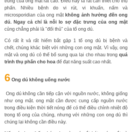
trùng của ong mật rất cao. Điều này là rất cần thiết cho thụ
phấn. Nhiều bệnh do vi rút, vi khuẩn, nấm và
microsporidian của ong mật
không ảnh hưởng đến ong
dú. Ngay cả chí là nỗi lo sợ đặc trưng của ong mật
củng chẳng phải là "đối thủ" của tổ ong dú.
Có rất ít và rất hiếm bắt gặp 1 tổ ong dú bị bệnh và
chết, chúng khác biệt với những con ong mật. Vì vậy, ong
mật và ong dú có thể bổ sung qua lại cho nhau trong
quá
trình thụ phấn cho hoa
để đạt năng suất cao nhất.
6
Ong dú không uống nước
Ong dú không cần tiếp cận với nguồn nước, không giống
như ong mật. ong mật cần được cung cấp nguồn nước
trong điều kiện thời tiết nóng để có thể điều chỉnh nhiệt độ
trong tổ ong của chúng, nhưng với những con ong dú thì
chúng lại không cần điều này.