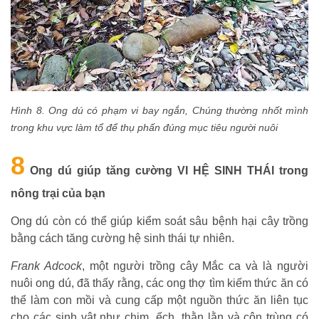
Hình 8. Ong dú có phạm vi bay ngắn, Chúng thường nhốt mình
trong khu vực làm tổ để thụ phấn đúng mục tiêu người nuôi
8
Ong dú giúp tăng cường VI HỆ SINH THÁI trong
nông trại của bạn
Ong dú còn có thể giúp kiểm soát sâu bệnh hại cây trồng
bằng cách tăng cường hệ sinh thái tự nhiên.
Frank Adcock
, một người trồng cây Mắc ca và là người
nuôi ong dú, đã thấy rằng, các ong thợ tìm kiếm thức ăn có
thể làm con mồi và cung cấp một nguồn thức ăn liên tục
cho các sinh vật như chim, ếch, thằn lằn và côn trùng có