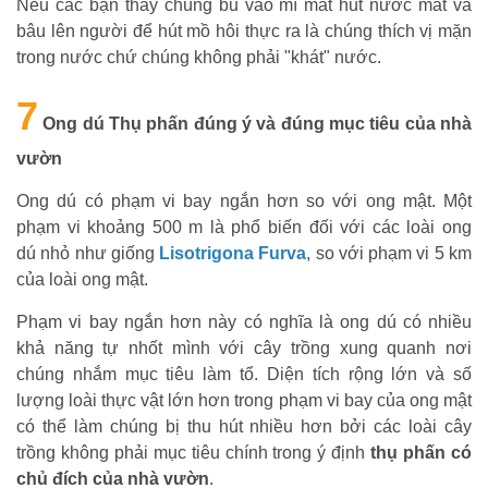
Nếu các bạn thấy chúng bu vào mí mắt hút nước mắt và
bâu lên người để hút mồ hôi thực ra là chúng thích vị mặn
trong nước chứ chúng không phải "khát" nước.
7
Ong dú Thụ phấn đúng ý và đúng mục tiêu của nhà
vườn
Ong dú có phạm vi bay ngắn hơn so với ong mật. Một
phạm vi khoảng 500 m là phổ biến đối với các loài ong
dú nhỏ như giống
Lisotrigona Furva
,
so với phạm vi 5 km
của loài ong mật.
Phạm vi bay ngắn hơn này có nghĩa là ong dú có nhiều
khả năng tự nhốt mình với cây trồng xung quanh nơi
chúng nhắm mục tiêu làm tổ. Diện tích rộng lớn và số
lượng loài thực vật lớn hơn trong phạm vi bay của ong mật
có thể làm chúng bị thu hút nhiều hơn bởi các loài cây
trồng không phải mục tiêu chính trong ý định
thụ phấn có
chủ đích của nhà vườn
.