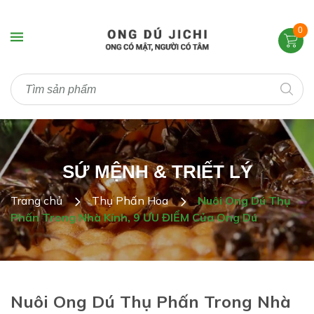
0
SỨ MỆNH & TRIẾT LÝ
Trang chủ
Thụ Phấn Hoa
Nuôi Ong Dú Thụ
Phấn Trong Nhà Kính, 9 ƯU ĐIỂM Của Ong Dú
Nuôi Ong Dú Thụ Phấn Trong Nhà