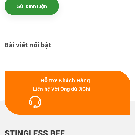
Gửi bình luận
Bài viết nổi bật
Hỗ trợ Khách Hàng
Liên hệ Với Ong dú JiChi