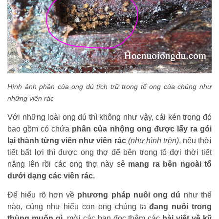
Hình ảnh phân của ong dú tích trữ trong tổ ong của chúng như
những viên rác
Với những loài ong dú thì không như vậy, cái kén trong đó
bao gồm có chứa
phân của nhộng ong được lấy ra gói
lại thành từng viên như viên rác
(như hình trên)
, nếu thời
tiết bất lợi thì được ong thợ để bên trong tổ đợi thời tiết
nắng lên rồi các ong thợ này sẻ
mang ra bên ngoài tổ
dưới dạng các viên rác.
Để hiểu rõ hơn về
phương pháp nuôi ong dú
như thế
nào, củng như hiểu con ong chúng ta
đang nuôi trong
thùng muốn gì,
mời các bạn đọc thêm các
bài viết về kỹ