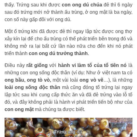
thấy. Trứng sau khi được
con ong dú chúa
đẻ thì 6 ngày
sau đó trứng mới nở thành ấu trùng, ở ong mật là ba ngày,
con số này gấp đôi với ong dú.
Một ổ trứng khi đã được đẻ thì ngay lập tức được
ong thợ
xây kín lại
để cho ấu trùng có thể phát triển bên trong đó và
không mở ra lại bất cứ lần nào nữa cho đến khi nó phát
triển thành
con
ong dú trưởng thành
.
Điều này
rất giống
với
hành vi làm tổ của tổ tiên
nó
là
những con ong sống độc thân
(ví dụ: Như ở việt nam ta có
ong bầu, ong tò vò,
một vài loài
ong vò vẽ
…), là những
loài ong sống độc thân
mà cũng đóng tổ trứng lại ngay
lập tức sau khi cung cấp thức ăn và đã đẻ trứng vào lỗ tổ
đó, và đây không phải là hành vi phát triển tiến bộ như của
con
ong mật
mà chúng ta được biết.