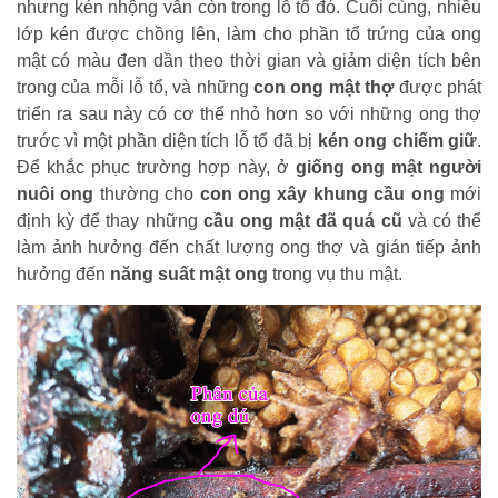
nhưng kén nhộng vẫn còn trong lỗ tổ đó. Cuối cùng, nhiều
lớp kén được chồng lên, làm cho phần tổ trứng của ong
mật có màu đen dần theo thời gian và giảm diện tích bên
trong của mỗi lỗ tổ, và những
con ong mật thợ
được phát
triển ra sau này có cơ thể nhỏ hơn so với những ong thợ
trước vì một phần diện tích lỗ tổ đã bị
kén ong chiếm giữ
.
Để khắc phục trường hợp này, ở
giống ong mật người
nuôi ong
thường cho
con ong xây khung cầu ong
mới
định kỳ để thay những
cầu ong mật đã quá cũ
và có thể
làm ảnh hưởng đến chất lượng ong thợ và gián tiếp ảnh
hưởng đến
năng suất mật ong
trong vụ thu mật.