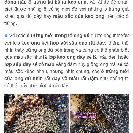
đóng nắp ổ trứng lại bằng keo ong
, và rất dễ để phân
biệt được những ổ trứng mới đẻ với những ổ trứng già
khác qua độ dày hay
màu sắc của keo ong
trên các ổ
trứng.
●
Với các
ổ trứng mới trong tổ ong dú
được ong thợ xây
với lớp
keo ong kết hợp với sáp ong rất dày
, không thể
nhìn thấy trứng ong dú bên trong và củng có thể phân biệt
qua màu sắc như là
lớp keo ong dày
sẻ là màu đen hoặc
lớp sáp dày
sẻ có màu vàng đậm, tùy giống ong
mà sẻ có
màu sắc khác nhau, nhưng nhìn chung, các
ổ trứng mới
của ong dú nhìn rất dày và màu rất đậm
như chúng ta
có thể thấy như hình dưới đây.