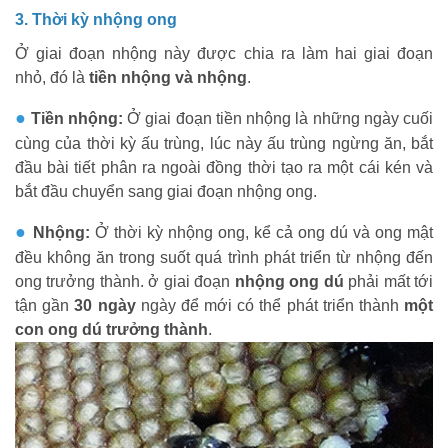
3. Thời kỳ nhộng ong
Ở giai đoạn nhộng này được chia ra làm hai giai đoạn
nhỏ, đó là
tiền nhộng và nhộng
.
●
Tiền nhộng:
Ở giai đoạn tiền nhộng là những ngày cuối
cùng của thời kỳ ấu trùng, lúc này ấu trùng ngừng ăn, bắt
đầu bài tiết phân ra ngoài đồng thời tạo ra một cái kén và
bắt đầu chuyển sang giai đoạn nhộng ong.
●
Nhộng:
Ở thời kỳ nhộng ong, kể cả ong dú và ong mật
đều không ăn trong suốt quá trình phát triển từ nhộng đến
ong trưởng thành. ở giai đoạn
nhộng ong dú
phải mất tới
tận gần
30 ngày
ngày để mới có thể phát triển thành
một
con ong dú trưởng thành
.