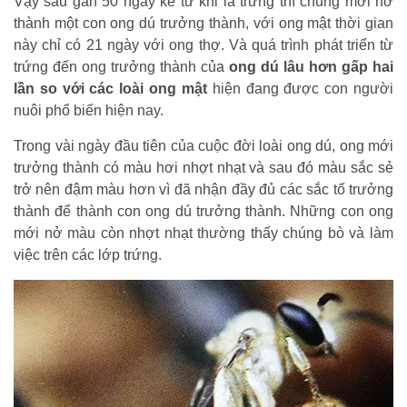
Vậy sau gần 50 ngày kể từ khi là trứng thì chúng mới nở
thành một con ong dú trưởng thành, với ong mật thời gian
này chỉ có 21 ngày với ong thợ.
Và quá trình phát triển từ
trứng đến ong trưởng thành của
ong dú lâu hơn gấp hai
lần so với các loài ong mật
hiện đang được con người
nuôi phổ biến hiện nay.
Trong vài ngày đầu tiên của cuộc đời loài ong dú, ong mới
trưởng thành có màu hơi nhợt nhạt và sau đó màu sắc sẻ
trở nên đậm màu hơn vì đã nhận đầy đủ các sắc tố trưởng
thành để thành con ong dú trưởng thành. Những con ong
mới nở màu còn nhợt nhạt thường thấy chúng bò và làm
việc trên các lớp trứng.