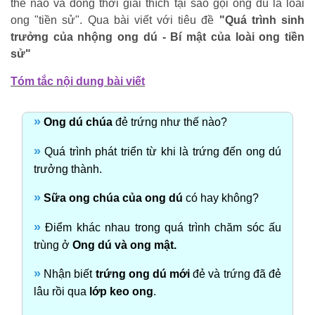
thế nào và đồng thời giải thích tại sao gọi ong dú là loài
ong "tiền sử". Qua bài viết với tiêu đề
"Quá trình sinh
trưởng của nhộng ong dú - Bí mật của loài ong tiền
sử"
Tóm tắc nội dung bài viết
»
Ong dú chúa
đẻ trứng như thế nào?
»
Quá trình phát triển từ khi là trứng đến ong dú
trưởng thành.
»
Sữa ong chúa của ong dú
có hay không?
»
Điểm khác nhau trong quá trình chăm sóc ấu
trùng ở
Ong dú và ong mật.
»
Nhận biết
trứng ong dú mới
đẻ và trứng đã đẻ
lâu rồi qua
lớp keo ong
.