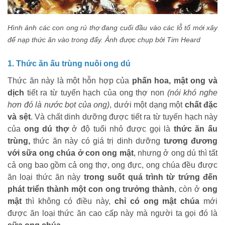
Hình ảnh các con ong rú thợ đang cuối đầu vào các lỗ tổ mới xây
để nạp thức ăn vào trong đấy.
Ảnh được chụp bởi Tim Heard
1. Thức ăn ấu trùng nuôi ong dú
Thức ăn này là một hỗn hợp của
phấn hoa, mật ong và
dịch
tiết ra từ tuyến hạch của ong thợ non
(nói khó nghe
hơn đó là nước bọt của ong)
, dưới một dạng một
chất đặc
và sệt
. Và chất dinh dưỡng được tiết ra từ tuyến hạch này
của
ong dú thợ
ở độ tuổi nhỏ được gọi là
thức ăn ấu
trùng,
thức ăn này có giá trị dinh dưỡng
tương đương
với sữa ong chúa ở con ong mật
, nhưng ở ong dú thì tất
cả ong bao gồm cả ong thợ, ong đực, ong chúa đều được
ăn loại thức ăn này
trong suốt quá trình từ trứng đến
phát triển thành một con ong trưởng thành
, còn ở
ong
mật
thì không có điều này,
chỉ có ong mật chúa
mới
được ăn loại thức ăn cao cấp này mà người ta gọi đó là