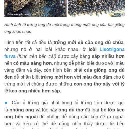
Hình ảnh tổ trứng ong dú mới trong thùng nuôi ong của hai giống
ong khác nhau
Hình trên tất cả đều là
trứng mới đẻ của ong dú chúa
,
nhưng nó ở hai loài khác nhau, ở
loài
Lisotrigona
furva
(hình trên bên trái)
được xây bằng
sáp nhiều hơn
nên
có màu sáng hơn
, nhưng dễ phân biệt được với màu
vàng đậm và dày, còn hình bên phải
của giống ong dú
đen
dễ phân biệt
trứng mới hơn với màu đen đậm
cho ổ
trứng mới vì chúng được những
con ong thợ xây với tỷ
lệ keo ong nhiều hơn sáp
.
●
Các ổ trứng già nhất trong tổ trứng còn được gọi
là
nhộng ong
và lúc này
ong dú thợ
đã loại
bỏ lớp keo
ong bên ngoài
để nhộng dễ dàng cắn kén để ra ngoài
hơn và kén có thể dễ dàng nhìn thấy được từ bên