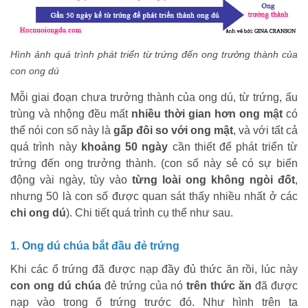
Hình ảnh quá trình phát triển từ trứng đến ong trưởng thành của
con ong dú
Mỗi giai đoạn chưa trưởng thành của ong dú, từ trứng, ấu
trùng và nhộng đều mất
nhiều thời gian hơn ong mật
có
thể nói con số này là
gấp đôi so với ong mật
, và với tất cả
quá trình này
khoảng 50 ngày
cần thiết để phát triển từ
trứng đến ong trưởng thành. (con số này sẻ có sự biến
động vài ngày, tùy vào
từng loài ong không ngòi đốt
,
nhưng 50 là con số được quan sát thấy nhiều nhất ở các
chi ong dú
). Chi tiết quá trình cụ thể như sau.
1. Ong dú chúa bắt đầu đẻ trứng
Khi các ổ trứng đã được nạp đầy đủ thức ăn rồi, lúc này
con ong dú chúa
đẻ trứng
của nó
trên thức ăn
đã được
nạp vào trong ổ trứng trước đó.
Như hình trên ta