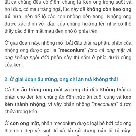
tất cả chúng đều có điểm chung là
Kén ong trong suốt và
hơi đục, có màu trắng ngà, lúc này đã
không còn keo ong
dú
nữa, nên để lộ các con nhộng bên trong.
Nhộng ong
được xác định với đầu của chúng hướng lên như có thể
thấy các điểm mắt màu đen nhỏ ở phía trên.
Ở giai đoạn này, nhộng mới bắt đầu thải ra phân, phân của
nhộng ong được gọi là "
meconium
"
(cho cả ong mật và
ong không ngòi đốt)
phân này thì nằm ở phía dưới cùng
của kén.
2. Ở giai đoạn ấu trùng, ong chỉ ăn mà không thải
Cả hai
ấu trùng ong mật và ong dú
đều
không thải
ra
phân cho đến khi chúng ăn đến thức ăn cuối cùng và
kéo
kén thành nhộng
, vì vậy phân nhộng
"meconium"
được
chứa trong kén.
Ở
con ong mật
, phân meconium được loại bỏ bởi các ong
thợ dọn dẹp vệ sinh tổ và
tái sử dụng các lỗ tổ này
,