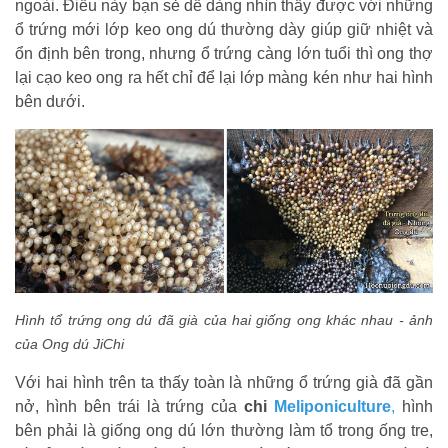
ngoài. Điều này bạn sẻ dễ dàng nhìn thấy được với những
ổ trứng mới lớp keo ong dú thường dày giúp giữ nhiệt và
ổn định bên trong, nhưng ổ trứng càng lớn tuổi thì ong thợ
lại cạo keo ong ra hết chỉ để lại lớp màng kén như hai hình
bên dưới.
Hình tổ trứng ong dú đã già của hai giống ong khác nhau - ảnh
của Ong dú JiChi
Với hai hình trên ta thấy toàn là những ổ trứng già đã gần
nở, hình bên trái là trứng của
chi
Meliponiculture
,
hình
bên phải là giống ong dú lớn thường làm tổ trong ống tre,