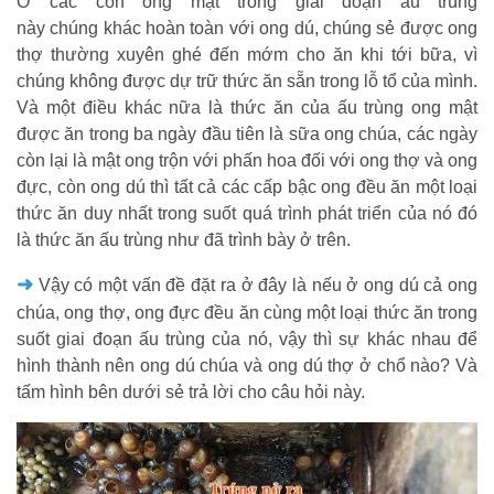
Ở các con ong mật trong giai đoạn ấu trùng
này chúng khác hoàn toàn với ong dú, chúng sẻ được ong
thợ thường xuyên ghé đến mớm cho ăn khi tới bữa, vì
chúng không được dự trữ thức ăn sẵn trong lỗ tổ của mình.
Và một điều khác nữa là thức ăn của ấu trùng ong mật
được ăn trong ba ngày đầu tiên là sữa ong chúa, các ngày
còn lại là mật ong trộn với phấn hoa đối với ong thợ và ong
đực, còn ong dú thì tất cả các cấp bậc ong đều ăn một loại
thức ăn duy nhất trong suốt quá trình phát triển của nó đó
là thức ăn ấu trùng như đã trình bày ở trên.
➜
Vậy có một vấn đề đặt ra ở đây là nếu ở ong dú cả ong
chúa, ong thợ, ong đực đều ăn cùng một loại thức ăn trong
suốt giai đoạn ấu trùng của nó, vậy thì sự khác nhau để
hình thành nên ong dú chúa và ong dú thợ ở chổ nào? Và
tấm hình bên dưới sẻ trả lời cho câu hỏi này.