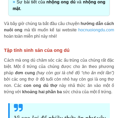
»
Sự bài tiết của
nhộng ong dú
và
nhộng ong
mật.
Và bây giờ chúng ta bắt đầu câu chuyện
hướng dẫn cách
nuôi ong
mà tôi muốn kể tại website
hocnuoiongdu.com
hoàn toàn miễn phí này nhé!
Tập tính sinh sản của ong dú
Cách mà ong dú chăm sóc các ấu trùng của chúng rất đặc
biệt. Một ổ trứng của chúng được cho ăn theo phương
pháp
đơn cung
(hay còn gọi là chế độ “cho ăn một lần”)
bởi các ong thợ ở độ tuổi còn nhỏ hay còn gọi là ong thợ
non. Các
con ong dú thợ
này nhả thức ăn vào một ổ
trứng với
khoảng
hai phần ba
sức chứa của một ổ trứng.
Vì sao lại đổ nhiều thức ăn như vậy