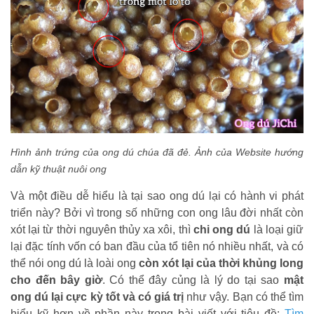
Hình ảnh trứng của ong dú chúa đã đẻ. Ảnh của Website hướng
dẫn kỹ thuật nuôi ong
Và một điều dễ hiểu là tại sao ong dú lại có hành vi phát
triển này? Bởi vì trong số những con ong lâu đời nhất còn
xót lại từ thời nguyên thủy xa xôi, thì
chi ong dú
là loại giữ
lại đặc tính vốn có ban đầu của tổ tiên nó nhiều nhất, và có
thể nói
ong dú là loài ong
còn xót lại của thời khủng long
cho đến bây giờ
. Có thể đây củng là lý do tại sao
mật
ong dú lại cực kỳ tốt
và có giá trị
như vậy. Bạn có thể tìm
hiểu kỹ hơn về phần này trong bài viết với tiêu đề:
Tìm