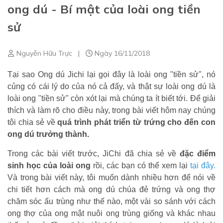
ong dú - Bí mật của loài ong tiền
sử
Nguyễn Hữu Trực
|
Ngày 16/11/2018
Tại sao Ong dú Jichi lại gọi đây là loài ong "tiền sử", nó
củng có cái lý do của nó cả đấy, và thật sự loài ong dú là
loài ong "tiền sử" còn xót lại mà chúng ta ít biết tới. Để giải
thích và làm rõ cho điều này,
trong bài viết hôm nay chúng
tôi chia sẻ về
quá trình phát triển từ trứng cho đến con
ong dú trưởng thành.
Trong các bài viết trước, JiChi đã chia sẻ về
đặc điểm
sinh học của loài ong
rồi, các bạn có thể xem lại
tại đây
.
Và trong bài viết này, tôi muốn dành nhiều hơn để nói về
chi tiết hơn cách mà ong dú chúa đẻ trứng và ong thợ
chăm sóc ấu trùng như thế nào, một vài so sánh với cách
ong thợ của ong mật nuôi ong trùng giống và khác nhau