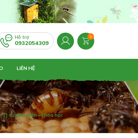
Hỗ trợ
0
0932054309
O
LIÊN HỆ
Z] từ dân gian - khoa học