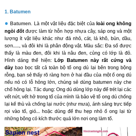
1. Batumen
●
Batumen
.
Là một vật liệu đặc biệt của
loài ong không
ngòi đốt
được làm từ hỗn hợp nhựa cây, sáp ong và một
lượng ít vật liệu khác như đá nhỏ, cát, lá khô, bùn, dầu,
sơn....., và đôi khi là phân động vật. Màu sắc: Đa số được
thấy là màu đen, đôi khi là nâu đen, củng có lớp là đỏ.
Hình dáng thể hiện:
Lớp Batumen này rất cứng và
dày
bao bọc tất cả toàn bộ tổ ong dú lại bên trong bộng
rỗng, bạn sẻ thấy rõ ràng hơn ở hai đầu của một ổ ong dú
nếu nó có lỗ hỏng lớn, chúng sẻ dùng batumen này che
chổ hỏng lại. Tác dụng: Ong dú dùng lớp này để trét lại các
vết nứt, vết hở trong tổ của mình là bảo vệ tổ ong dú chống
lại kể thù và chống lại nước (như mưa), ánh sáng trực tiếp
rọi vào tổ, gió... hoặc dùng để thu hẹp nhỏ ổ ong lại từ
những bộng có kích thước quá lớn nơi ong làm tổ.