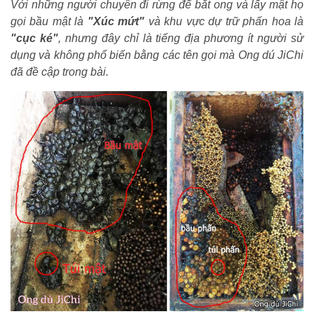
Với những người chuyên đi rừng để bắt ong và lấy mật
họ
gọi bầu mật là
"Xúc mứt"
và khu vực dự trữ phấn hoa là
"cục ké"
, nhưng đây chỉ là tiếng địa phương ít người sử
dụng và không phổ biến bằng các tên gọi mà Ong dú JiChi
đã đề cập trong bài.