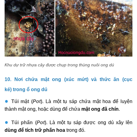
Khu dự trữ nhựa cây được chụp trong thùng nuôi ong dú
10. Nơi chứa mật ong (xúc mứt) và thức ăn (cục
ké) trong ổ ong dú
●
Túi mật (
Pot
).
Là một tụ sáp chứa mật hoa để luyện
thành mật ong, hoặc dùng để chứa
mật ong đã chín
.
●
Túi phấn (
Pot
).
Là một tụ sáp được ong dú xây lên
dùng để tích trữ phấn hoa
trong đó.