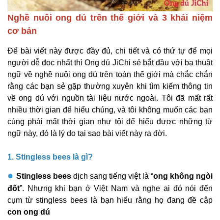
Nghề nuôi ong dú trên thế giới và 3 khái niệm
cơ bản
Để bài viết này được đầy đủ, chi tiết và có thứ tự để mọi
người dễ đọc nhất thì Ong dú JiChi sẻ bắt đầu với ba thuật
ngữ về nghề nuôi ong dú trên toàn thế giới
mà chắc chắn
rằng các bạn sẻ gặp thường xuyên khi tìm kiếm thông tin
về ong dú với nguồn tài liệu nước ngoài. Tôi đã mất rất
nhiều thời gian để hiểu chúng, và tôi không muốn các bạn
củng phải mất thời gian như tôi để hiểu được những từ
ngữ này, đó là lý do tại sao bài viết này ra đời.
1. Stingless bees là gì?
●
Stingless bees
dịch sang tiếng việt là “
ong không ngòi
đốt
”. Nhưng khi bạn ở Việt Nam và nghe ai đó nói đến
cụm từ stingless bees là bạn hiểu rằng họ đang đề cập
con ong dú