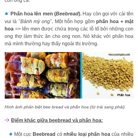
con ong cả.
●
Phấn hoa lên men (
Beebread
).
Hay còn gọi với cái tên
vui là "
Bánh mỳ ong"
.
Một hỗn hợp gồm
phấn hoa + mật
hoa
=> lên men được chứa trong các lỗ tổ bởi những con
ong thợ làm thức ăn cho ong non. Nó khác với phấn hoa
mà mình thường hay thấy ngoài thị trường.
Hình ảnh phân biệt bee bread và phấn hoa (từ trái sang phải)
➩
Điểm khác giữa beebread và phấn hoa:
●
Một cục
Beebread
có
nhiều loại phấn hoa
của nhiều