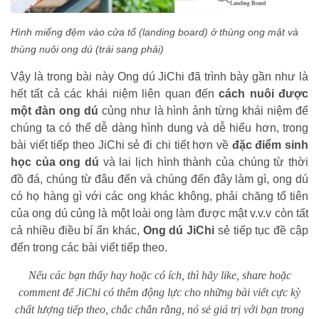
Hình miếng đệm vào cửa tổ (landing board) ở thùng ong mật và
thùng nuôi ong dú (trái sang phải)
Vậy là trong bài này Ong dú JiChi đã trình bày gần như là
hết tất cả các khái niệm liên quan đến
cách nuôi được
một đàn ong dú
củng như là hình ảnh từng khái niệm để
chúng ta có thể dễ dàng hình dung và dễ hiểu hơn, trong
bài viết tiếp theo JiChi sẻ đi chi tiết hơn về
đặc điểm sinh
học của ong dú
và lai lịch hình thành của chúng từ thời
đồ đá, chúng từ đâu đến và chúng đến đây làm gì, ong dú
có họ hàng gì với các ong khác không, phải chăng tổ tiên
của ong dú củng là một loài ong làm được mật v.v.v còn tất
cả nhiều điều bí ẩn khác,
Ong dú JiChi
sẻ tiếp tục đề cập
đến trong các bài viết tiếp theo.
Nếu các bạn thấy hay hoặc có ích, thì hãy like, share hoặc
comment để JiChi có thêm động lực cho những bài viết cực kỳ
chất lượng tiếp theo, chắc chắn rằng, nó sẻ giá trị với bạn trong