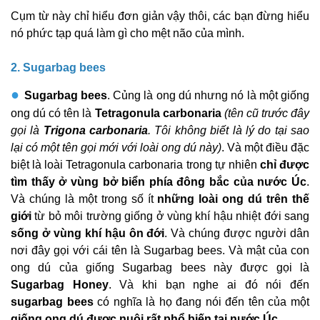
Cụm từ này chỉ hiểu đơn giản vậy thôi, các bạn đừng hiểu
nó phức tạp quá làm gì cho mệt não của mình.
2. Sugarbag bees
●
Sugarbag bees
. Củng là ong dú nhưng nó là một giống
ong dú có tên là
Tetragonula carbonaria
(tên cũ trước đây
gọi là
Trigona carbonaria
. Tôi không biết là lý do tại sao
lại có một tên gọi mới với loài ong dú này)
. Và một điều đặc
biệt là loài Tetragonula carbonaria trong tự nhiên
chỉ được
tìm thấy ở vùng bở biển phía đông bắc của nước Úc
.
Và chúng là một trong số ít
những loài ong dú trên thế
giới
từ bỏ môi trường giống ở vùng khí hậu nhiệt đới sang
sống ở vùng khí hậu ôn đới
. Và chúng được người dân
nơi đây gọi với cái tên là Sugarbag bees. Và mật của con
ong dú của giống Sugarbag bees này được gọi là
Sugarbag Honey
. Và khi bạn nghe ai đó nói đến
sugarbag bees
có nghĩa là họ đang nói đến tên của một
giống ong dú được nuôi rất phổ biến tại nước Úc
.