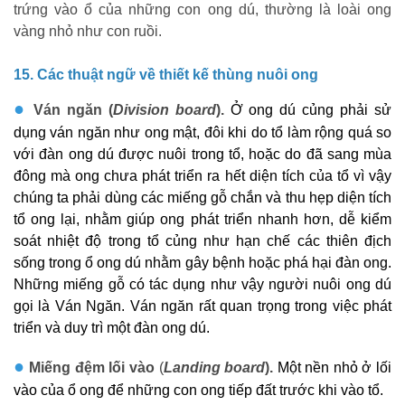
trứng vào ổ của những con ong dú, thường là loài ong
vàng nhỏ như con ruồi.
15. Các thuật ngữ về thiết kế thùng nuôi ong
●
Ván ngăn (
Division board
).
Ở ong dú củng phải sử
dụng ván ngăn như ong mật, đôi khi do tổ làm rộng quá so
với đàn ong dú được nuôi trong tổ, hoặc do đã sang mùa
đông mà ong chưa phát triển ra hết diện tích của tổ vì vậy
chúng ta phải dùng các miếng gỗ chắn và thu hẹp diện tích
tổ ong lại, nhằm giúp ong phát triển nhanh hơn, dễ kiểm
soát nhiệt độ trong tổ củng như hạn chế các thiên địch
sống trong ổ ong dú nhằm gây bệnh hoặc phá hại đàn ong.
Những miếng gỗ có tác dụng như vậy người nuôi ong dú
gọi là Ván Ngăn. Ván ngăn rất quan trọng trong việc phát
triển và duy trì một đàn ong dú.
●
Miếng đệm lối vào
(
Landing board
).
Một nền nhỏ ở lối
vào của ổ ong để những con ong tiếp đất trước khi vào tổ.