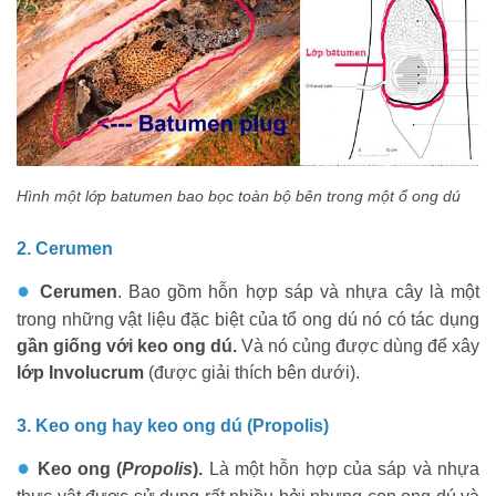
Hình một lớp batumen bao bọc toàn bộ bên trong một ổ ong dú
2. Cerumen
●
Cerumen
. Bao gồm hỗn hợp sáp và nhựa cây là một
trong những vật liệu đặc biệt của tổ ong dú
nó có tác dụng
gần giống với keo ong dú.
Và nó củng được dùng để xây
lớp Involucrum
(được giải thích bên dưới).
3. Keo ong hay keo ong dú (Propolis)
●
Keo ong (
Propolis
).
Là
một hỗn hợp của sáp và nhựa