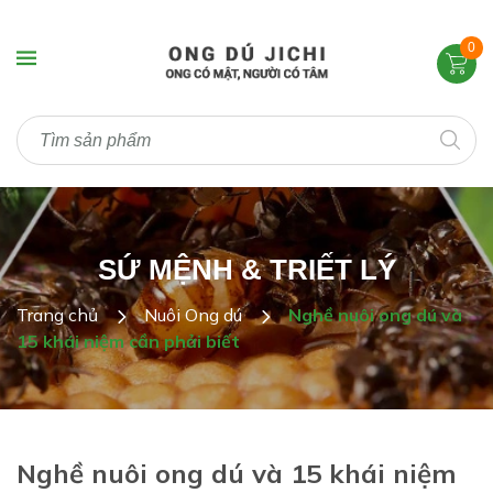
0
SỨ MỆNH & TRIẾT LÝ
Trang chủ
Nuôi Ong dú
Nghề nuôi ong dú và
15 khái niệm cần phải biết
Nghề nuôi ong dú và 15 khái niệm