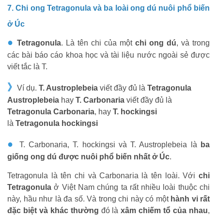
7. Chi ong Tetragonula và ba loài ong dú nuôi phổ biến
ở Úc
●
Tetragonula
. Là tên chi của một
chi ong dú
, và trong
các bài báo cáo khoa học và tài liệu nước ngoài sẻ được
viết tắc là T.
》
Ví dụ.
T. Austroplebeia
viết đầy đủ là
Tetragonula
Austroplebeia
hay
T. Carbonaria
viết đầy đủ là
Tetragonula Carbonaria
, hay
T. hockingsi
là
Tetragonula
hockingsi
●
T. Carbonaria,
T. hockingsi và
T. Austroplebeia
là
ba
giống ong dú được nuôi phổ biến nhất ở Úc
.
Tetragonula là tên chi và Carbonaria là tên loài. Với
chi
Tetragonula
ở Việt Nam chúng ta rất nhiều loài thuộc chi
này, hầu như là đa số. Và trong chi này có một
hành vi rất
đặc biệt và khác thường
đó là
xâm chiếm tổ của nhau
,