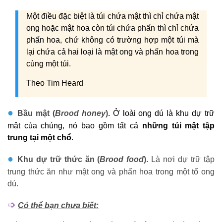
Một điều đặc biệt là túi chứa mật thì chỉ chứa mật
ong hoặc mật hoa còn túi chứa phấn thì chỉ chứa
phấn hoa, chứ không có trường hợp một túi mà
lại chứa cả hai loại là mật ong và phấn hoa trong
cùng một túi.
Theo Tim Heard
●
Bầu mật (
Brood honey
).
Ở loài ong dú là khu dự trữ
mật của chúng, nó bao gồm tất cả
những túi mật tập
trung tại một chổ
.
●
Khu dự trữ thức ăn (
Brood food
).
Là nơi dự trữ tập
trung thức ăn như mật ong và phấn hoa trong một tổ ong
dú.
➩
Có thể bạn chưa biết: