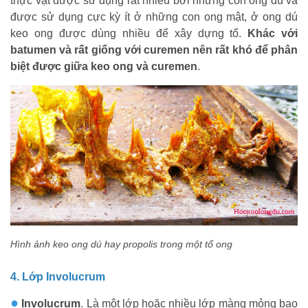
thực vật được sử dụng rất nhiều bởi nhưng con ong dú và
được sử dụng cực kỳ ít ở những con ong mật, ở ong dú
keo ong được dùng nhiều để xây dựng tổ.
Khác với
batumen và rất giống với curemen nên rất khó để phân
biệt được giữa keo ong và curemen
.
Hình ảnh keo ong dú hay propolis trong một tổ ong
4. Lớp Involucrum
●
Involucrum
. Là một lớp hoặc nhiều lớp màng mỏng bao