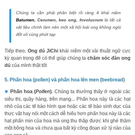
Chúng ta cần phải phân biệt rõ ràng 4 khái niệm
Batumen
, Cerumen, keo ong, Involucrum
là tất cả
vật liệu chính làm nên một xã hội loài ong không ngòi
đốt vô cùng phứt tạp
Tiếp theo,
Ong dú JiChi
khái niệm một vài thuật ngữ cực
kỳ quan trọng để có thể giúp chúng ta
chăm sóc đàn ong
dú
của mình thật tốt
5. Phấn hoa (pollen) và phấn hoa lên men (beebread)
●
Phấn hoa (
Pollen
).
Chúng ta thường thấy ở ngoài các
siêu thị, quầy hàng, trên mạng... Phấn hoa này là các hạt
nhỏ của các tế bào hình que hoặc các tế bào sinh dục của
thực vật hay nói một cách dễ hiểu hơn phấn hoa này là các
hạt phấn mịn của hoa mà ong thu thập được khi ghé thăm
một bông hoa và chưa qua bất kỳ công đoạn xử lý nào của