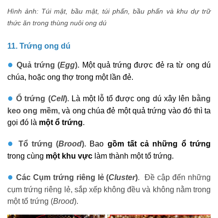
Hình ảnh: Túi mật, bầu mật, túi phấn, bầu phấn và khu dự trữ
thức ăn trong thùng nuôi ong dú
11. Trứng ong dú
●
Quả trứng (
Egg
).
Một quả trứng được đẻ ra từ ong dú
chúa, hoặc ong thợ trong một lần đẻ.
●
Ổ trứng (
Cell
).
Là một lỗ tổ được ong dú xây lên
bằng
keo ong mềm
, và ong chúa đẻ một quả trứng vào đó thì ta
gọi đó là
một ổ trứng
.
●
Tổ trứng (
Brood
).
Bao
gồm tất cả những ổ trứng
trong cùng
một khu vực
làm thành một tổ trứng.
●
Các Cụm trứng riêng lẻ (
Cluster
)
. Đề cập đến những
cụm trứng riêng lẻ, sắp xếp không đều và không nằm trong
một tổ trứng (
Brood
).