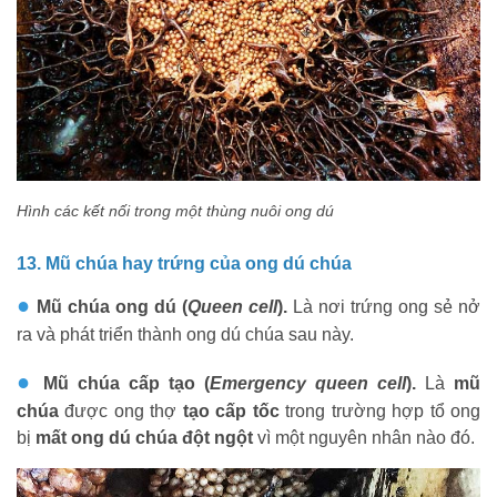
Hình các kết nối trong một thùng nuôi ong dú
13. Mũ chúa hay trứng của ong dú chúa
●
Mũ chúa ong dú (
Queen cell
).
Là nơi trứng ong sẻ nở
ra và phát triển thành ong dú chúa sau này.
●
Mũ chúa cấp tạo (
Emergency queen cell
).
Là
mũ
chúa
được ong thợ
tạo cấp tốc
trong trường hợp tổ ong
bị
mất ong dú chúa
đột ngột
vì một nguyên nhân nào đó.