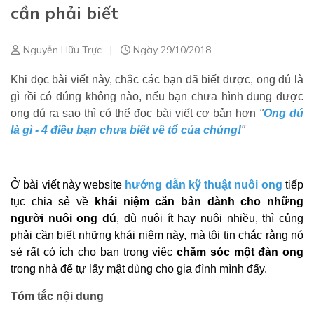
cần phải biết
Nguyễn Hữu Trực
|
Ngày 29/10/2018
Khi đọc bài viết này, chắc các bạn đã biết được,
ong dú là
gì rồi có đúng không nào, nếu bạn chưa hình dung được
ong dú ra sao thì có thể đọc bài viết cơ bản hơn
"
Ong dú
là gì - 4 điều bạn chưa biết về tổ của chúng!
"
Ở bài viết này website
hướng dẫn kỹ thuật nuôi ong
tiếp
tục chia sẻ về
khái niệm căn bản dành cho những
người nuôi ong dú
, dù nuôi ít hay nuôi nhiều, thì củng
phải cần biết những khái niệm này, mà tôi tin chắc rằng nó
sẻ rất có ích cho bạn trong việc
chăm sóc một
đàn ong
trong nhà để tự lấy mật dùng cho gia đình mình đấy.
Tóm tắc nội dung