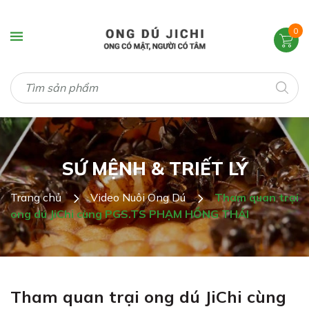
0
SỨ MỆNH & TRIẾT LÝ
Trang chủ
Video Nuôi Ong Dú
Tham quan trại
ong dú JiChi cùng PGS.TS PHẠM HỒNG THÁI
Tham quan trại ong dú JiChi cùng