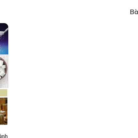
Bà
ánh