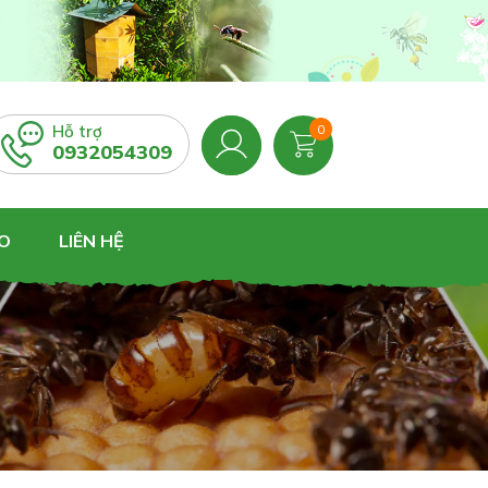
Hỗ trợ
0
0932054309
O
LIÊN HỆ