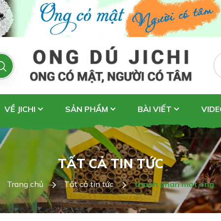
VỀ JICHI
SẢN PHẨM
BÀI VIẾT
VIDE
TẤT CẢ TIN TỨC
Trang chủ
Tất cả tin tức
thanh phan mat ong