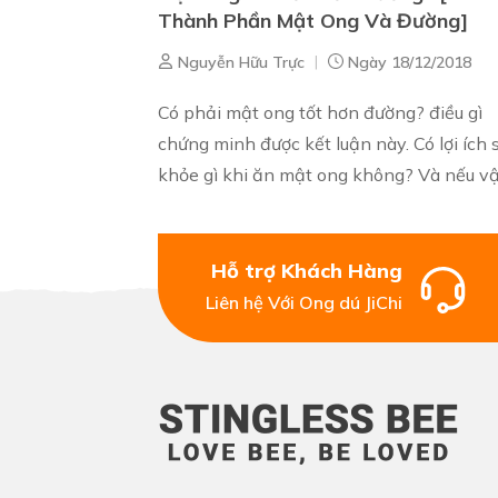
Thành Phần Mật Ong Và Đường]
|
Nguyễn Hữu Trực
Ngày 18/12/2018
Có phải mật ong tốt hơn đường? điều gì
chứng minh được kết luận này. Có lợi ích 
khỏe gì khi ăn mật ong không? Và nếu vậ
chúng ta có nên thay thế mật ong bằng
đường hay không? Tại Sao Mật Ong...
Hỗ trợ Khách Hàng
Liên hệ Với Ong dú JiChi