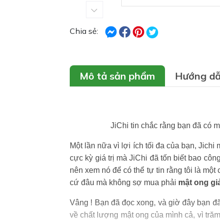
Chia sẻ:
Mô tả sản phẩm
Hướng dẫ
JiChi tin chắc rằng bạn đã có m
Một lần nữa vì lợi ích tối đa của bạn, Jich
cực kỳ giá trị mà JiChi đã tốn biết bao cô
nên xem nó để có thể tự tin rằng tôi là mộ
cứ đâu mà không sợ mua phải
mật ong gi
Vâng ! Bạn đã đọc xong, và giờ đây bạn đã
về chất lượng mật ong của mình cả, vì tr