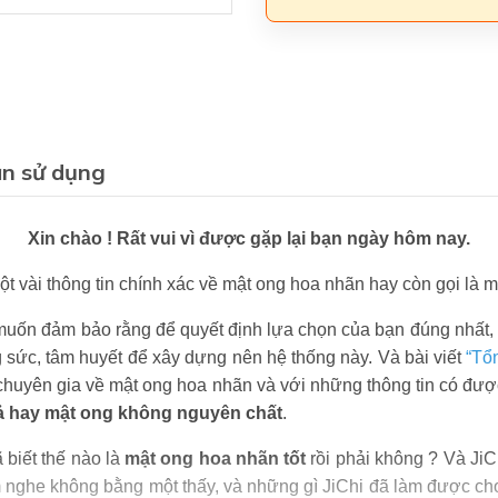
n sử dụng
Xin chào ! Rất vui vì được gặp lại bạn ngày hôm nay.
ột vài thông tin chính xác về mật ong hoa nhãn hay còn gọi là 
i muốn đảm bảo rằng để quyết định lựa chọn của bạn đúng nhất, bạ
ng sức, tâm huyết để xây dựng nên hệ thống này. Và bài viết
“Tổ
t chuyên gia về mật ong hoa nhãn và với những thông tin có đượ
ả hay mật ong không nguyên chất
.
 biết thế nào là
mật ong hoa nhãn tốt
rồi phải không ? Và Ji
ăm nghe không bằng một thấy, và những gì JiChi đã làm được c