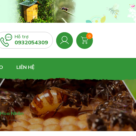
Hỗ trợ
0
0932054309
O
LIÊN HỆ
i Hoa Nhãn