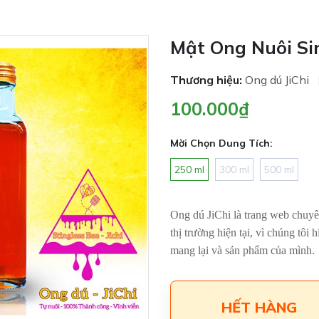
Mật Ong Nuôi Si
Thương hiệu:
Ong dú JiChi
100.000₫
Mời Chọn Dung Tích:
250 ml
300 ml
500 ml
Ong dú JiChi là trang web chuyê
thị trường hiện tại, vì chúng tô
mang lại và sản phẩm của mình.
HẾT HÀNG