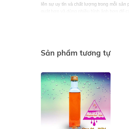
lên sự uy tín và chất lượng trong mỗi sả
quát hơn và dùng nhiều hình ảnh hơn để c
Mật ong hoa nhãn tại Ong dú JiChi nó t
Sản phẩm tương tự