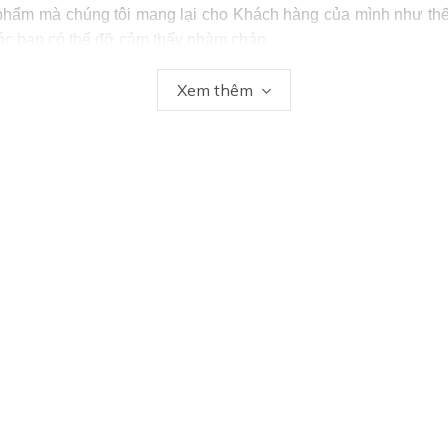
n phẩm mà chúng tôi mang lại cho Khách hàng của mình như thế 
ác bạn có thể đỡ cảm thấy nhàm chán.
Xem thêm
rông như thế nào ?