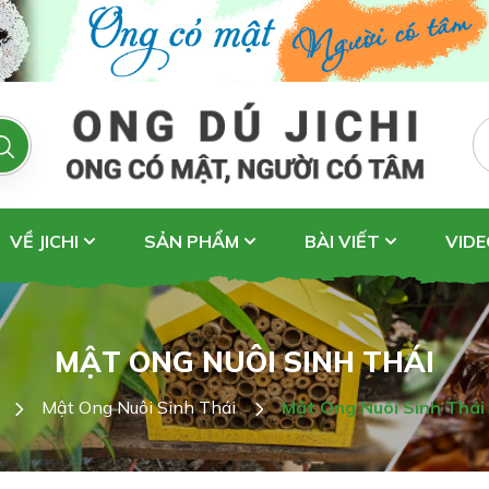
VỀ JICHI
SẢN PHẨM
BÀI VIẾT
VIDE
MẬT ONG NUÔI SINH THÁI
Mật Ong Nuôi Sinh Thái
Mật Ong Nuôi Sinh Thá